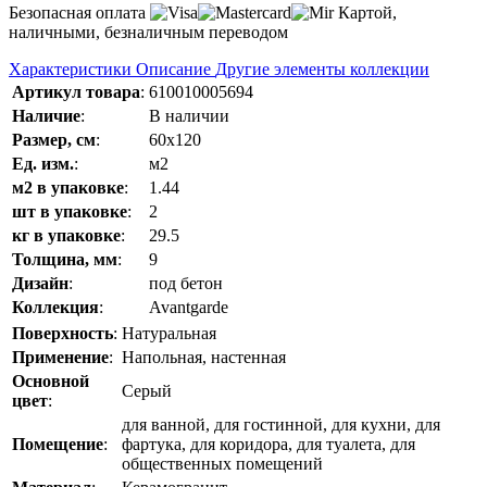
Безопасная оплата
Картой,
наличными, безналичным переводом
Характеристики
Описание
Другие элементы коллекции
Артикул товара
:
610010005694
Наличие
:
В наличии
Размер, см
:
60x120
Ед. изм.
:
м2
м2 в упаковке
:
1.44
шт в упаковке
:
2
кг в упаковке
:
29.5
Толщина, мм
:
9
Дизайн
:
под бетон
Коллекция
:
Avantgarde
Поверхность
:
Натуральная
Применение
:
Напольная, настенная
Основной
Серый
цвет
:
для ванной, для гостинной, для кухни, для
Помещение
:
фартука, для коридора, для туалета, для
общественных помещений