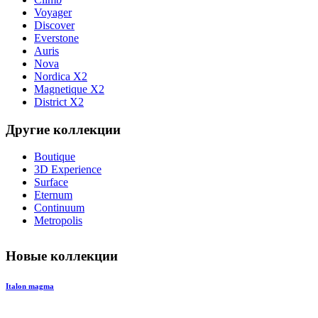
Voyager
Discover
Everstone
Auris
Nova
Nordica X2
Magnetique X2
District X2
Другие коллекции
Boutique
3D Experience
Surface
Eternum
Continuum
Metropolis
Новые коллекции
Italon magma