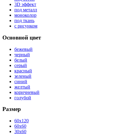
3D эффект
под металл
моноколор
под ткань
с рисунком
Основной цвет
бежевый
черный
белый
серый
красный
зеленый
синий
желтый
коричневый
голубой
Размер
60x120
60x60
30x60