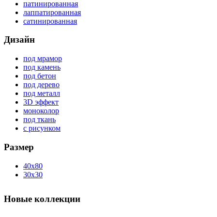
патинированная
лаппатированная
сатинированная
Дизайн
под мрамор
под камень
под бетон
под дерево
под металл
3D эффект
моноколор
под ткань
с рисунком
Размер
40x80
30x30
Новые коллекции