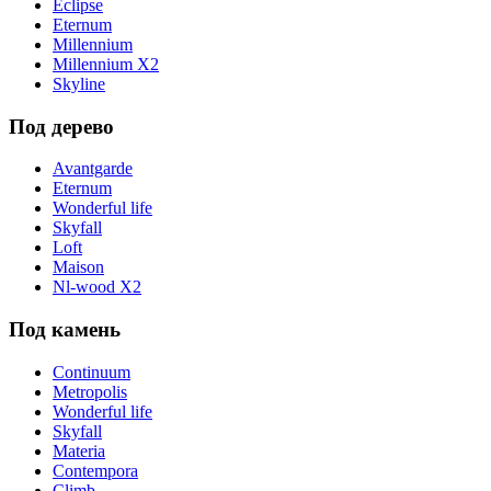
Eclipse
Eternum
Millennium
Millennium X2
Skyline
Под дерево
Avantgarde
Eternum
Wonderful life
Skyfall
Loft
Maison
Nl-wood X2
Под камень
Continuum
Metropolis
Wonderful life
Skyfall
Materia
Contempora
Climb