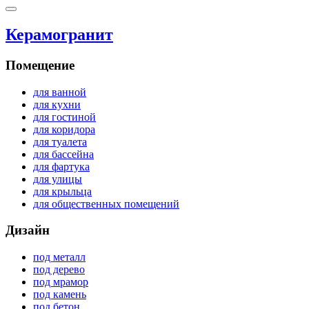
Керамогранит
Помещение
для ванной
для кухни
для гостиной
для коридора
для туалета
для бассейна
для фартука
для улицы
для крыльца
для общественных помещений
Дизайн
под металл
под дерево
под мрамор
под камень
под бетон