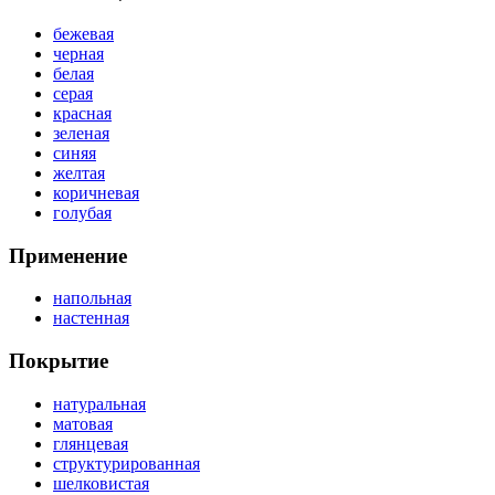
бежевая
черная
белая
серая
красная
зеленая
синяя
желтая
коричневая
голубая
Применение
напольная
настенная
Покрытие
натуральная
матовая
глянцевая
структурированная
шелковистая