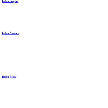
Italon magma
Italon Cosmos
Italon Fossil