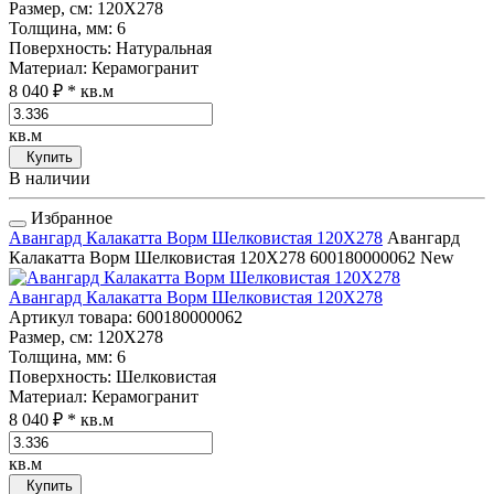
Размер, см
: 120Х278
Толщина, мм
: 6
Поверхность
: Натуральная
Материал
: Керамогранит
8 040 ₽
* кв.м
кв.м
Купить
В наличии
Избранное
Авангард Калакатта Ворм Шелковистая 120Х278
Авангард
Калакатта Ворм Шелковистая 120Х278
600180000062
New
Авангард Калакатта Ворм Шелковистая 120Х278
Артикул товара
: 600180000062
Размер, см
: 120Х278
Толщина, мм
: 6
Поверхность
: Шелковистая
Материал
: Керамогранит
8 040 ₽
* кв.м
кв.м
Купить