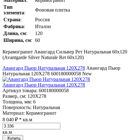
Материал
:
Керамогранит
Тип
Фоновая плитка
элемента
:
Страна
:
Россия
Фабрика
:
Италон
Длина, см
:
120
Ширина, см
:
60
Керамогранит Авангард Сильвер Рет Натуральная 60x120
(Avantgarde Silver Naturale Ret 60x120)
Авангард Пьюр Натуральная 120Х278
Авангард Пьюр
Натуральная 120Х278
600180000058
New
Авангард Пьюр Натуральная 120Х278
Артикул товара
: 600180000058
Размер, см
: 120Х278
Толщина, мм
: 6
Поверхность
: Натуральная
Материал
: Керамогранит
8 040 ₽
* кв.м
кв.м
Купить