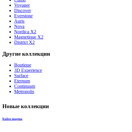
Voyager
Discover
Everstone
Auris
Nova
Nordica X2
Magnetique X2
District X2
Другие коллекции
Boutique
3D Experience
Surface
Eternum
Continuum
Metropolis
Новые коллекции
Italon magma