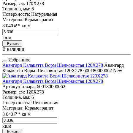
Размер, см
: 120Х278
Толщина, мм
: 6
Поверхность
: Натуральная
Материал
: Керамогранит
8 040 ₽
* кв.м
кв.м
Купить
В наличии
Избранное
Авангард Калакатта Ворм Шелковистая 120Х278
Авангард
Калакатта Ворм Шелковистая 120Х278
600180000062
New
Авангард Калакатта Ворм Шелковистая 120Х278
Артикул товара
: 600180000062
Размер, см
: 120Х278
Толщина, мм
: 6
Поверхность
: Шелковистая
Материал
: Керамогранит
8 040 ₽
* кв.м
кв.м
Купить