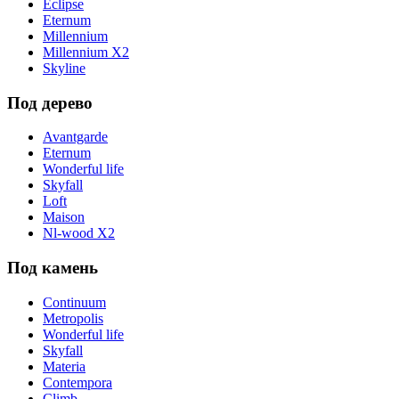
Eclipse
Eternum
Millennium
Millennium X2
Skyline
Под дерево
Avantgarde
Eternum
Wonderful life
Skyfall
Loft
Maison
Nl-wood X2
Под камень
Continuum
Metropolis
Wonderful life
Skyfall
Materia
Contempora
Climb