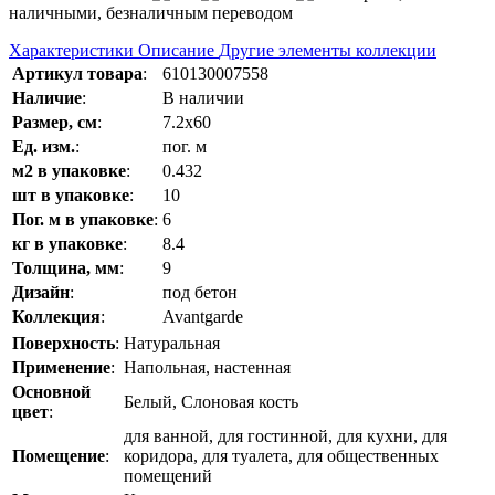
наличными, безналичным переводом
Характеристики
Описание
Другие элементы коллекции
Артикул товара
:
610130007558
Наличие
:
В наличии
Размер, см
:
7.2x60
Ед. изм.
:
пог. м
м2 в упаковке
:
0.432
шт в упаковке
:
10
Пог. м в упаковке
:
6
кг в упаковке
:
8.4
Толщина, мм
:
9
Дизайн
:
под бетон
Коллекция
:
Avantgarde
Поверхность
:
Натуральная
Применение
:
Напольная, настенная
Основной
Белый, Слоновая кость
цвет
:
для ванной, для гостинной, для кухни, для
Помещение
:
коридора, для туалета, для общественных
помещений