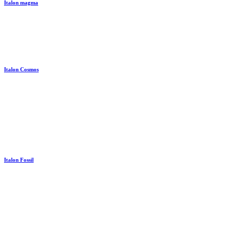
Italon magma
Italon Cosmos
Italon Fossil