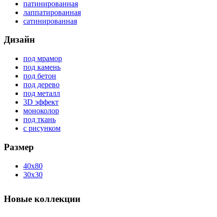
патинированная
лаппатированная
сатинированная
Дизайн
под мрамор
под камень
под бетон
под дерево
под металл
3D эффект
моноколор
под ткань
с рисунком
Размер
40x80
30x30
Новые коллекции