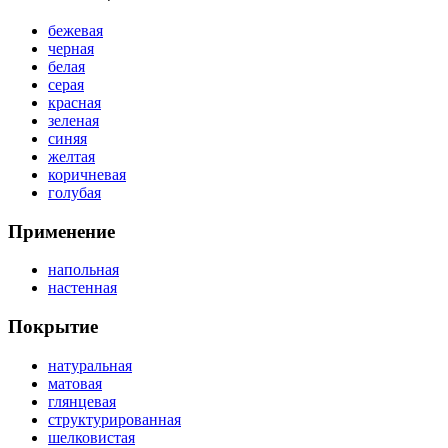
бежевая
черная
белая
серая
красная
зеленая
синяя
желтая
коричневая
голубая
Применение
напольная
настенная
Покрытие
натуральная
матовая
глянцевая
структурированная
шелковистая