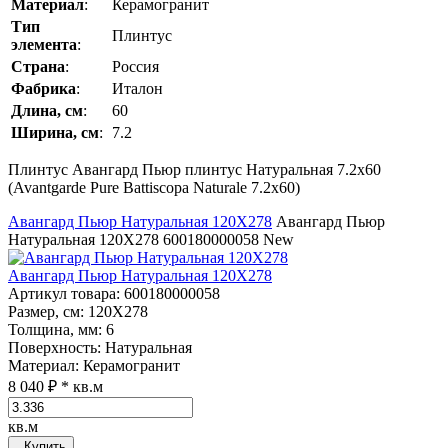
Материал
:
Керамогранит
Тип
Плинтус
элемента
:
Страна
:
Россия
Фабрика
:
Италон
Длина, см
:
60
Ширина, см
:
7.2
Плинтус Авангард Пьюр плинтус Натуральная 7.2x60
(Avantgarde Pure Battiscopa Naturale 7.2x60)
Авангард Пьюр Натуральная 120Х278
Авангард Пьюр
Натуральная 120Х278
600180000058
New
Авангард Пьюр Натуральная 120Х278
Артикул товара
: 600180000058
Размер, см
: 120Х278
Толщина, мм
: 6
Поверхность
: Натуральная
Материал
: Керамогранит
8 040 ₽
* кв.м
кв.м
Купить