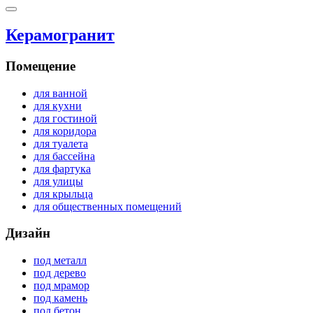
Керамогранит
Помещение
для ванной
для кухни
для гостиной
для коридора
для туалета
для бассейна
для фартука
для улицы
для крыльца
для общественных помещений
Дизайн
под металл
под дерево
под мрамор
под камень
под бетон