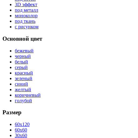
3D эффект
под металл
моноколор
под ткань
с рисунком
Основной цвет
бежевый
черный
белый
серый
красный
зеленый
синий
желтый
коричневый
голубой
Размер
60x120
60x60
30x60