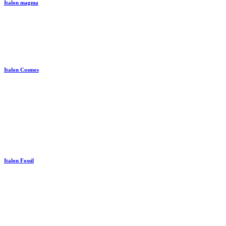
Italon magma
Italon Cosmos
Italon Fossil