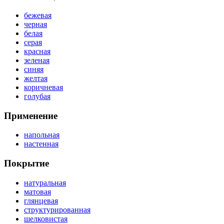
бежевая
черная
белая
серая
красная
зеленая
синяя
желтая
коричневая
голубая
Применение
напольная
настенная
Покрытие
натуральная
матовая
глянцевая
структурированная
шелковистая