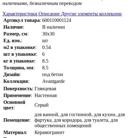
наличными, безналичным переводом
Характеристики
Описание
Другие элементы коллекции
Артикул товара
:
600110001124
Наличие
:
В наличии
Размер, см
:
30x30
Ед. изм.
:
шт
м2 в упаковке
:
0.54
шт в упаковке
:
6
кг в упаковке
:
8.5
Толщина, мм
:
8.5
Дизайн
:
под бетон
Коллекция
:
Avantgarde
Поверхность
:
Глянцевая
Применение
:
Настенная
Основной
Серый
цвет
:
для ванной, для гостинной, для кухни, для
Помещение
:
фартука, для коридора, для туалета, для
общественных помещений
Материал
:
Керамогранит