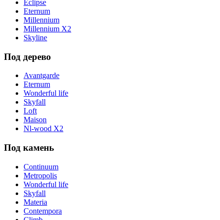
Eclipse
Eternum
Millennium
Millennium X2
Skyline
Под дерево
Avantgarde
Eternum
Wonderful life
Skyfall
Loft
Maison
Nl-wood X2
Под камень
Continuum
Metropolis
Wonderful life
Skyfall
Materia
Contempora
Climb