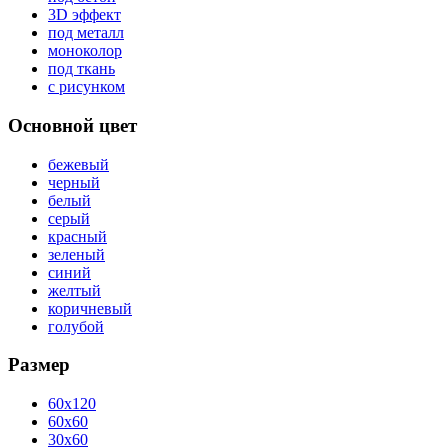
3D эффект
под металл
моноколор
под ткань
с рисунком
Основной цвет
бежевый
черный
белый
серый
красный
зеленый
синий
желтый
коричневый
голубой
Размер
60x120
60x60
30x60