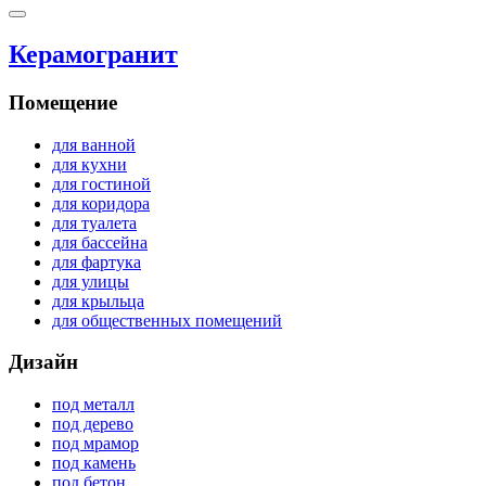
Керамогранит
Помещение
для ванной
для кухни
для гостиной
для коридора
для туалета
для бассейна
для фартука
для улицы
для крыльца
для общественных помещений
Дизайн
под металл
под дерево
под мрамор
под камень
под бетон