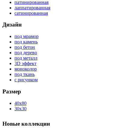
патинированная
лаппатированная
сатинированная
Дизайн
под мрамор
под камень
под бетон
под дерево
под металл
3D эффект
моноколор
под ткань
с рисунком
Размер
40x80
30x30
Новые коллекции