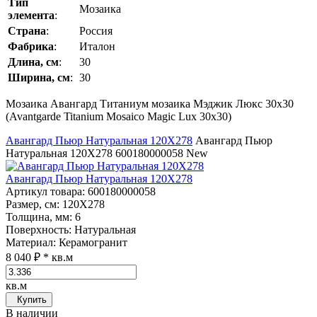
Тип
Мозаика
элемента
:
Страна
:
Россия
Фабрика
:
Италон
Длина, см
:
30
Ширина, см
:
30
Мозаика Авангард Титаниум мозаика Мэджик Люкс 30x30
(Avantgarde Titanium Mosaico Magic Lux 30x30)
Авангард Пьюр Натуральная 120Х278
Авангард Пьюр
Натуральная 120Х278
600180000058
New
Авангард Пьюр Натуральная 120Х278
Артикул товара
: 600180000058
Размер, см
: 120Х278
Толщина, мм
: 6
Поверхность
: Натуральная
Материал
: Керамогранит
8 040 ₽
* кв.м
кв.м
Купить
В наличии