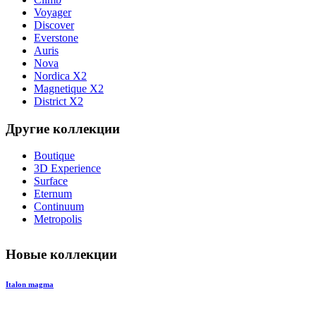
Voyager
Discover
Everstone
Auris
Nova
Nordica X2
Magnetique X2
District X2
Другие коллекции
Boutique
3D Experience
Surface
Eternum
Continuum
Metropolis
Новые коллекции
Italon magma