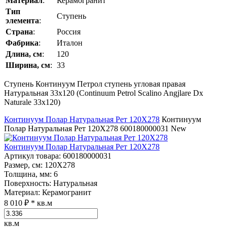
Материал
:
Керамогранит
Тип
Ступень
элемента
:
Страна
:
Россия
Фабрика
:
Италон
Длина, см
:
120
Ширина, см
:
33
Ступень Континуум Петрол ступень угловая правая
Натуральная 33x120 (Continuum Petrol Scalino Angjlare Dх
Naturale 33x120)
Континуум Полар Натуральная Рет 120Х278
Континуум
Полар Натуральная Рет 120Х278
600180000031
New
Континуум Полар Натуральная Рет 120Х278
Артикул товара
: 600180000031
Размер, см
: 120Х278
Толщина, мм
: 6
Поверхность
: Натуральная
Материал
: Керамогранит
8 010 ₽
* кв.м
кв.м