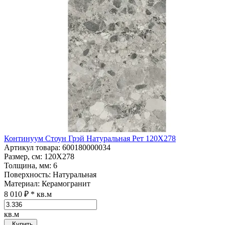
Континуум Стоун Грэй Натуральная Рет 120Х278
Артикул товара
: 600180000034
Размер, см
: 120Х278
Толщина, мм
: 6
Поверхность
: Натуральная
Материал
: Керамогранит
8 010 ₽
* кв.м
кв.м
Купить