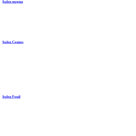
Italon magma
Italon Cosmos
Italon Fossil