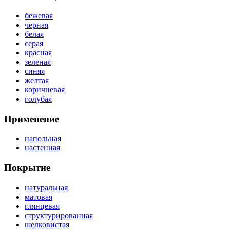
бежевая
черная
белая
серая
красная
зеленая
синяя
желтая
коричневая
голубая
Применение
напольная
настенная
Покрытие
натуральная
матовая
глянцевая
структурированная
шелковистая