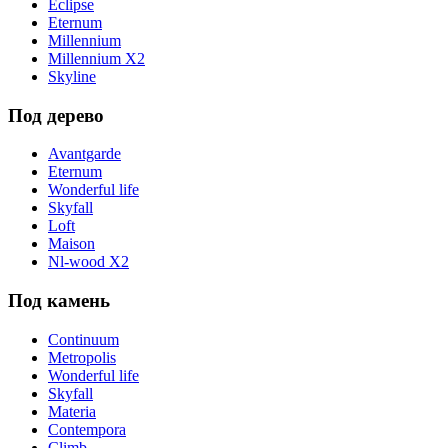
Eclipse
Eternum
Millennium
Millennium X2
Skyline
Под дерево
Avantgarde
Eternum
Wonderful life
Skyfall
Loft
Maison
Nl-wood X2
Под камень
Continuum
Metropolis
Wonderful life
Skyfall
Materia
Contempora
Climb