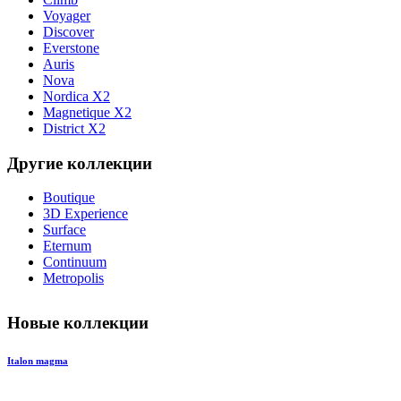
Voyager
Discover
Everstone
Auris
Nova
Nordica X2
Magnetique X2
District X2
Другие коллекции
Boutique
3D Experience
Surface
Eternum
Continuum
Metropolis
Новые коллекции
Italon magma