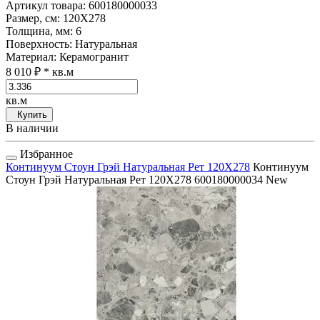
Артикул товара
: 600180000033
Размер, см
: 120Х278
Толщина, мм
: 6
Поверхность
: Натуральная
Материал
: Керамогранит
8 010 ₽
* кв.м
кв.м
Купить
В наличии
Избранное
Континуум Стоун Грэй Натуральная Рет 120Х278
Континуум
Стоун Грэй Натуральная Рет 120Х278
600180000034
New