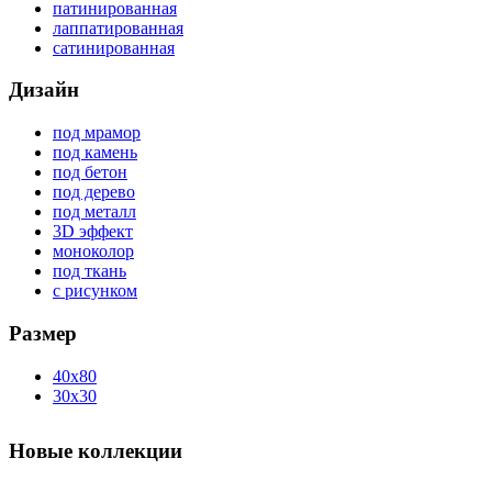
патинированная
лаппатированная
сатинированная
Дизайн
под мрамор
под камень
под бетон
под дерево
под металл
3D эффект
моноколор
под ткань
с рисунком
Размер
40x80
30x30
Новые коллекции