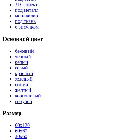
3D эффект
под металл
моноколор
под ткань
с рисунком
Основной цвет
бежевый
черный
белый
серый
красный
зеленый
синий
желтый
коричневый
голубой
Размер
60x120
60x60
30x60