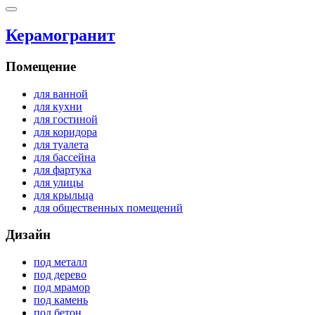
Керамогранит
Помещение
для ванной
для кухни
для гостиной
для коридора
для туалета
для бассейна
для фартука
для улицы
для крыльца
для общественных помещений
Дизайн
под металл
под дерево
под мрамор
под камень
под бетон