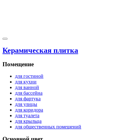
Керамическая плитка
Помещение
для гостиной
для кухни
для ванной
для бассейна
для фартука
для улицы
для коридора
для туалета
для крыльца
для общественных помещений
Основной цвет