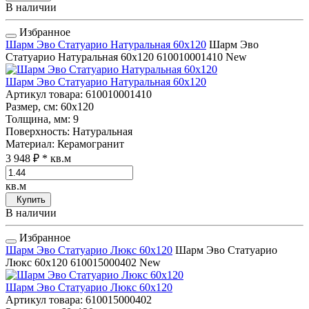
В наличии
Избранное
Шарм Эво Статуарио Натуральная 60x120
Шарм Эво
Статуарио Натуральная 60x120
610010001410
New
Шарм Эво Статуарио Натуральная 60x120
Артикул товара
: 610010001410
Размер, см
: 60x120
Толщина, мм
: 9
Поверхность
: Натуральная
Материал
: Керамогранит
3 948 ₽
* кв.м
кв.м
Купить
В наличии
Избранное
Шарм Эво Статуарио Люкс 60x120
Шарм Эво Статуарио
Люкс 60x120
610015000402
New
Шарм Эво Статуарио Люкс 60x120
Артикул товара
: 610015000402