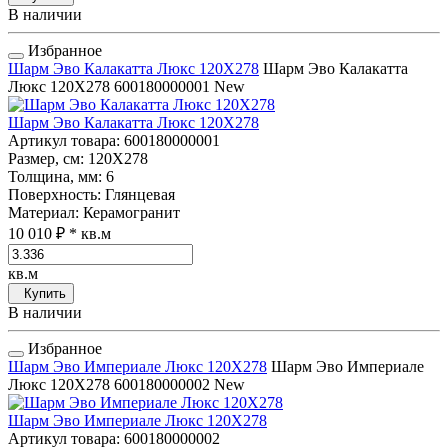
В наличии
Избранное
Шарм Эво Калакатта Люкс 120Х278
Шарм Эво Калакатта
Люкс 120Х278
600180000001
New
Шарм Эво Калакатта Люкс 120Х278
Артикул товара
: 600180000001
Размер, см
: 120Х278
Толщина, мм
: 6
Поверхность
: Глянцевая
Материал
: Керамогранит
10 010 ₽
* кв.м
кв.м
Купить
В наличии
Избранное
Шарм Эво Империале Люкс 120Х278
Шарм Эво Империале
Люкс 120Х278
600180000002
New
Шарм Эво Империале Люкс 120Х278
Артикул товара
: 600180000002