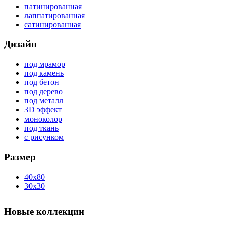
патинированная
лаппатированная
сатинированная
Дизайн
под мрамор
под камень
под бетон
под дерево
под металл
3D эффект
моноколор
под ткань
с рисунком
Размер
40x80
30x30
Новые коллекции