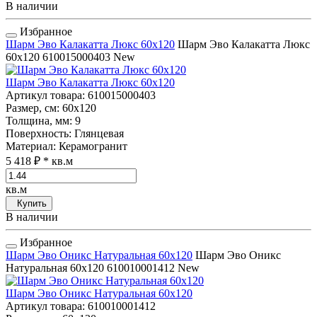
В наличии
Избранное
Шарм Эво Калакатта Люкс 60x120
Шарм Эво Калакатта Люкс
60x120
610015000403
New
Шарм Эво Калакатта Люкс 60x120
Артикул товара
: 610015000403
Размер, см
: 60x120
Толщина, мм
: 9
Поверхность
: Глянцевая
Материал
: Керамогранит
5 418 ₽
* кв.м
кв.м
Купить
В наличии
Избранное
Шарм Эво Оникс Натуральная 60x120
Шарм Эво Оникс
Натуральная 60x120
610010001412
New
Шарм Эво Оникс Натуральная 60x120
Артикул товара
: 610010001412