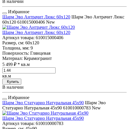
В наличии
Избранное
Шарм Эво Антрачит Люкс 60x120
Шарм Эво Антрачит Люкс
60x120
610015000406
New
Шарм Эво Антрачит Люкс 60x120
Артикул товара
: 610015000406
Размер, см
: 60x120
Толщина, мм
: 9
Поверхность
: Глянцевая
Материал
: Керамогранит
5 499 ₽
* кв.м
кв.м
Купить
В наличии
Избранное
Шарм Эво Статуарио Натуральная 45x90
Шарм Эво
Статуарио Натуральная 45x90
610010000783
New
Шарм Эво Статуарио Натуральная 45x90
Артикул товара
: 610010000783
Размер, см
: 45x90