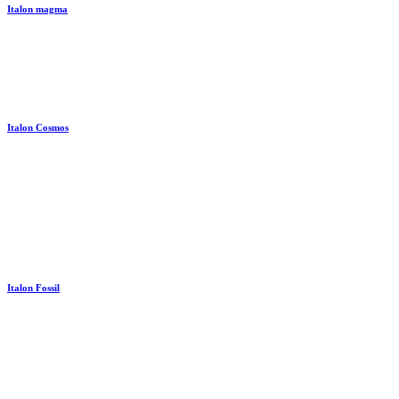
Italon magma
Italon Cosmos
Italon Fossil