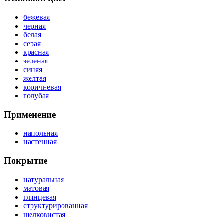
бежевая
черная
белая
серая
красная
зеленая
синяя
желтая
коричневая
голубая
Применение
напольная
настенная
Покрытие
натуральная
матовая
глянцевая
структурированная
шелковистая