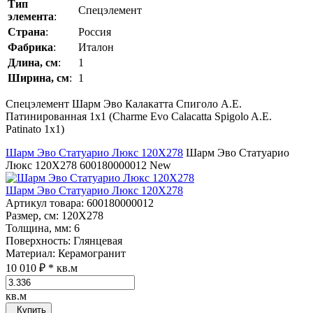
Тип
Спецэлемент
элемента
:
Страна
:
Россия
Фабрика
:
Италон
Длина, см
:
1
Ширина, см
:
1
Спецэлемент Шарм Эво Калакатта Спиголо А.Е.
Патинированная 1x1 (Charme Evo Calacatta Spigolo A.E.
Patinato 1x1)
Шарм Эво Статуарио Люкс 120Х278
Шарм Эво Статуарио
Люкс 120Х278
600180000012
New
Шарм Эво Статуарио Люкс 120Х278
Артикул товара
: 600180000012
Размер, см
: 120Х278
Толщина, мм
: 6
Поверхность
: Глянцевая
Материал
: Керамогранит
10 010 ₽
* кв.м
кв.м
Купить