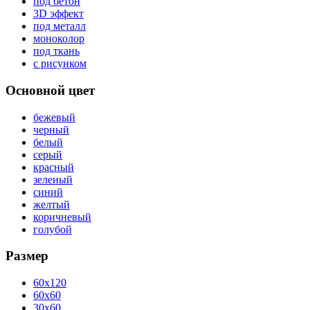
под бетон
3D эффект
под металл
моноколор
под ткань
с рисунком
Основной цвет
бежевый
черный
белый
серый
красный
зеленый
синий
желтый
коричневый
голубой
Размер
60x120
60x60
30x60