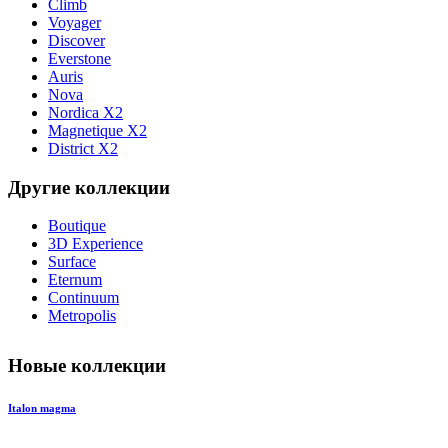
Climb
Voyager
Discover
Everstone
Auris
Nova
Nordica X2
Magnetique X2
District X2
Другие коллекции
Boutique
3D Experience
Surface
Eternum
Continuum
Metropolis
Новые коллекции
Italon magma