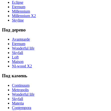
Eclipse
Eternum
Millennium
Millennium X2
Skyline
Под дерево
Avantgarde
Eternum
Wonderful life
Skyfall
Loft
Maison
Nl-wood X2
Под камень
Continuum
Metropolis
Wonderful life
Skyfall
Materia
Contempora