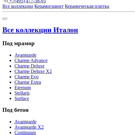
+7(495) 477-58-93
Все коллекции
Керамогранит
Керамическая плитка
Все коллекции Италон
Под мрамор
Avantgarde
Charme Advance
Charme Deluxe
Charme Deluxe X2
Charme Evo
Charme Extra
Eternum
Stellaris
Surface
Под бетон
Avantgarde
Avantgarde X2
Continuum