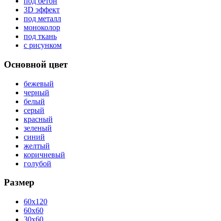
под бетон
3D эффект
под металл
моноколор
под ткань
с рисунком
Основной цвет
бежевый
черный
белый
серый
красный
зеленый
синий
желтый
коричневый
голубой
Размер
60x120
60x60
30x60