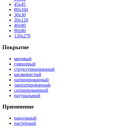
45x45
80x160
30x30
20x120
40x80
80x80
120x278
Покрытие
матовый
глянцевый
структурированный
шелковистый
патинированный
лаппатированный
сатинированный
натуральный
Применение
напольный
настенный