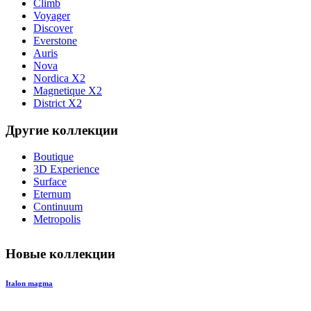
Climb
Voyager
Discover
Everstone
Auris
Nova
Nordica X2
Magnetique X2
District X2
Другие коллекции
Boutique
3D Experience
Surface
Eternum
Continuum
Metropolis
Новые коллекции
Italon magma