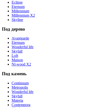
Eclipse
Eternum
Millennium
Millennium X2
Skyline
Под дерево
Avantgarde
Eternum
Wonderful life
Skyfall
Loft
Maison
Nl-wood X2
Под камень
Continuum
Metropolis
Wonderful life
Skyfall
Materia
Contempora