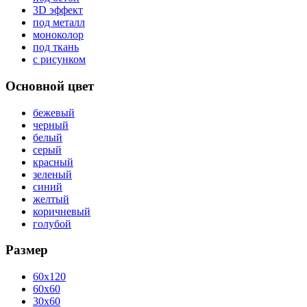
3D эффект
под металл
моноколор
под ткань
с рисунком
Основной цвет
бежевый
черный
белый
серый
красный
зеленый
синий
желтый
коричневый
голубой
Размер
60x120
60x60
30x60