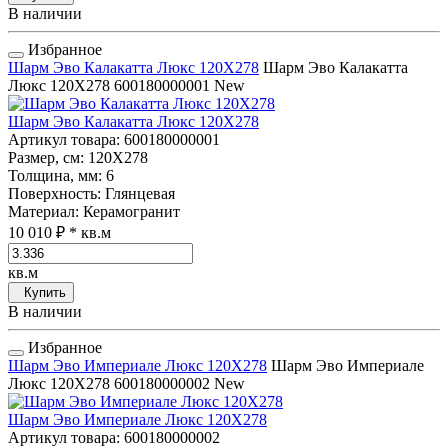
В наличии
Избранное
Шарм Эво Калакатта Люкс 120Х278
Шарм Эво Калакатта
Люкс 120Х278
600180000001
New
Шарм Эво Калакатта Люкс 120Х278
Артикул товара
: 600180000001
Размер, см
: 120Х278
Толщина, мм
: 6
Поверхность
: Глянцевая
Материал
: Керамогранит
10 010 ₽
* кв.м
кв.м
Купить
В наличии
Избранное
Шарм Эво Империале Люкс 120Х278
Шарм Эво Империале
Люкс 120Х278
600180000002
New
Шарм Эво Империале Люкс 120Х278
Артикул товара
: 600180000002