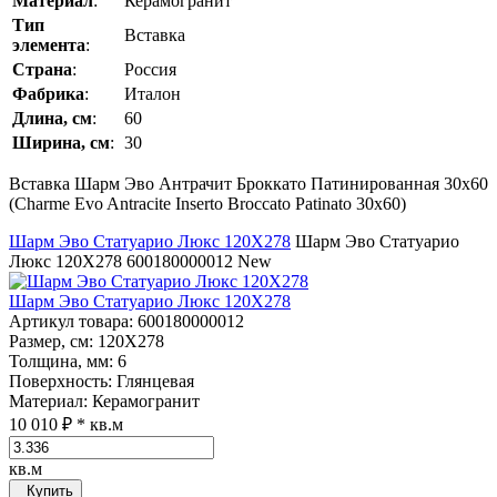
Материал
:
Керамогранит
Тип
Вставка
элемента
:
Страна
:
Россия
Фабрика
:
Италон
Длина, см
:
60
Ширина, см
:
30
Вставка Шарм Эво Антрачит Броккато Патинированная 30x60
(Charme Evo Antracite Inserto Broccato Patinato 30x60)
Шарм Эво Статуарио Люкс 120Х278
Шарм Эво Статуарио
Люкс 120Х278
600180000012
New
Шарм Эво Статуарио Люкс 120Х278
Артикул товара
: 600180000012
Размер, см
: 120Х278
Толщина, мм
: 6
Поверхность
: Глянцевая
Материал
: Керамогранит
10 010 ₽
* кв.м
кв.м
Купить