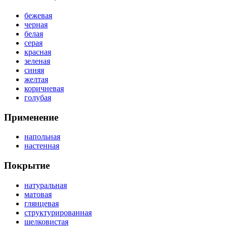
бежевая
черная
белая
серая
красная
зеленая
синяя
желтая
коричневая
голубая
Применение
напольная
настенная
Покрытие
натуральная
матовая
глянцевая
структурированная
шелковистая