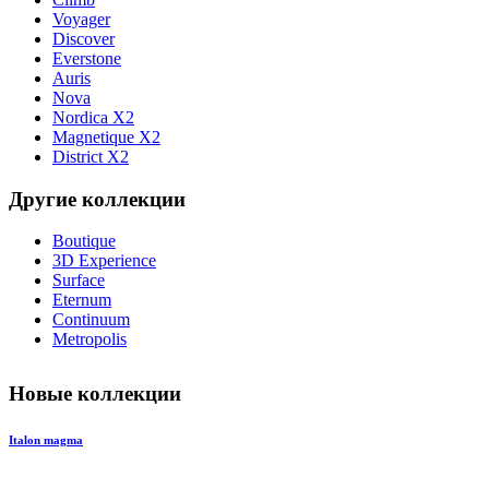
Voyager
Discover
Everstone
Auris
Nova
Nordica X2
Magnetique X2
District X2
Другие коллекции
Boutique
3D Experience
Surface
Eternum
Continuum
Metropolis
Новые коллекции
Italon magma