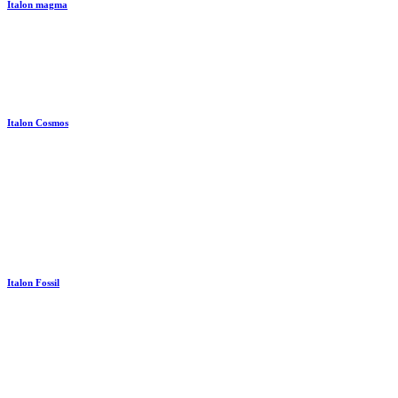
Italon magma
Italon Cosmos
Italon Fossil