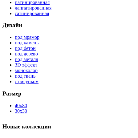
патинированная
лаппатированная
сатинированная
Дизайн
под мрамор
под камень
под бетон
под дерево
под металл
3D эффект
моноколор
под ткань
с рисунком
Размер
40x80
30x30
Новые коллекции