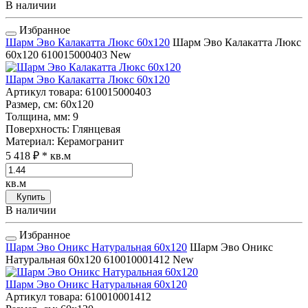
В наличии
Избранное
Шарм Эво Калакатта Люкс 60x120
Шарм Эво Калакатта Люкс
60x120
610015000403
New
Шарм Эво Калакатта Люкс 60x120
Артикул товара
: 610015000403
Размер, см
: 60x120
Толщина, мм
: 9
Поверхность
: Глянцевая
Материал
: Керамогранит
5 418 ₽
* кв.м
кв.м
Купить
В наличии
Избранное
Шарм Эво Оникс Натуральная 60x120
Шарм Эво Оникс
Натуральная 60x120
610010001412
New
Шарм Эво Оникс Натуральная 60x120
Артикул товара
: 610010001412