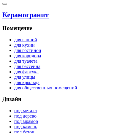
Керамогранит
Помещение
для ванной
для кухни
для гостиной
для коридора
для туалета
для бассейна
для фартука
для улицы
для крыльца
для общественных помещений
Дизайн
под металл
под дерево
под мрамор
под камень
под бетон