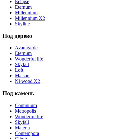
Eclipse
Eternum
Millennium
Millennium X2
Skyline
Под дерево
Avantgarde
Eternum
Wonderful life
Skyfall
Loft
Maison
Nl-wood X2
Под камень
Continuum
Metropolis
Wonderful life
Skyfall
Materia
Contempora
Climb