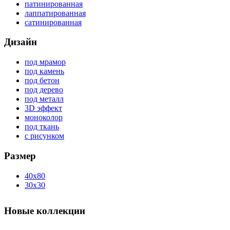
патинированная
лаппатированная
сатинированная
Дизайн
под мрамор
под камень
под бетон
под дерево
под металл
3D эффект
моноколор
под ткань
с рисунком
Размер
40x80
30x30
Новые коллекции