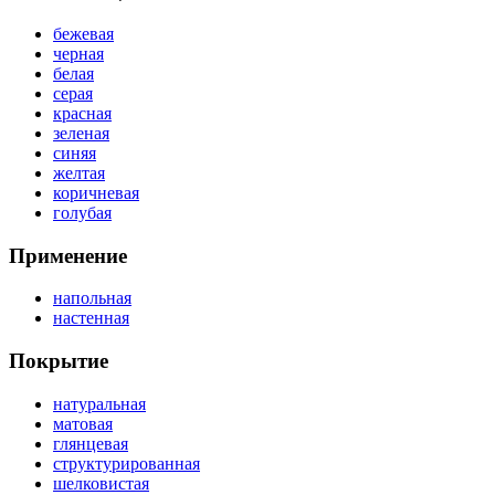
бежевая
черная
белая
серая
красная
зеленая
синяя
желтая
коричневая
голубая
Применение
напольная
настенная
Покрытие
натуральная
матовая
глянцевая
структурированная
шелковистая