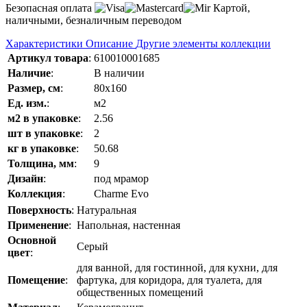
Безопасная оплата
Картой,
наличными, безналичным переводом
Характеристики
Описание
Другие элементы коллекции
Артикул товара
:
610010001685
Наличие
:
В наличии
Размер, см
:
80x160
Ед. изм.
:
м2
м2 в упаковке
:
2.56
шт в упаковке
:
2
кг в упаковке
:
50.68
Толщина, мм
:
9
Дизайн
:
под мрамор
Коллекция
:
Charme Evo
Поверхность
:
Натуральная
Применение
:
Напольная, настенная
Основной
Серый
цвет
:
для ванной, для гостинной, для кухни, для
Помещение
:
фартука, для коридора, для туалета, для
общественных помещений