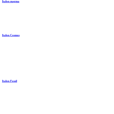
Italon magma
Italon Cosmos
Italon Fossil