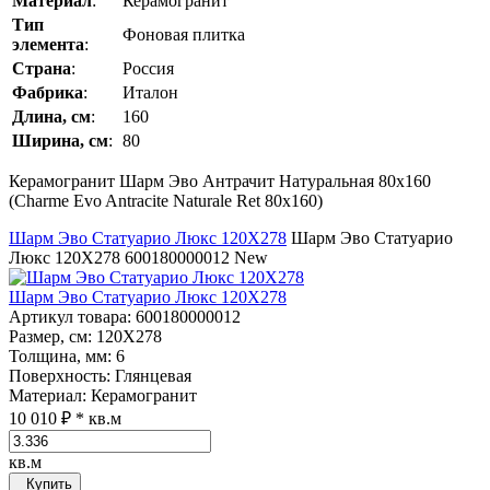
Материал
:
Керамогранит
Тип
Фоновая плитка
элемента
:
Страна
:
Россия
Фабрика
:
Италон
Длина, см
:
160
Ширина, см
:
80
Керамогранит Шарм Эво Антрачит Натуральная 80x160
(Charme Evo Antracite Naturale Ret 80x160)
Шарм Эво Статуарио Люкс 120Х278
Шарм Эво Статуарио
Люкс 120Х278
600180000012
New
Шарм Эво Статуарио Люкс 120Х278
Артикул товара
: 600180000012
Размер, см
: 120Х278
Толщина, мм
: 6
Поверхность
: Глянцевая
Материал
: Керамогранит
10 010 ₽
* кв.м
кв.м
Купить