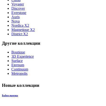
Voyager
Discover
Everstone
Auris
Nova
Nordica X2
Magnetique X2
District X2
Другие коллекции
Boutique
3D Experience
Surface
Eternum
Continuum
Metropolis
Новые коллекции
Italon magma