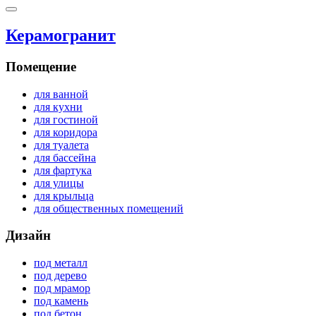
Керамогранит
Помещение
для ванной
для кухни
для гостиной
для коридора
для туалета
для бассейна
для фартука
для улицы
для крыльца
для общественных помещений
Дизайн
под металл
под дерево
под мрамор
под камень
под бетон