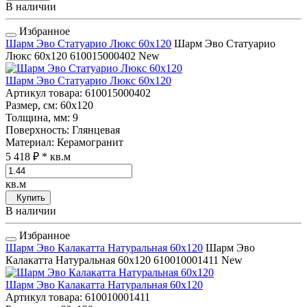
В наличии
Избранное
Шарм Эво Статуарио Люкс 60x120
Шарм Эво Статуарио
Люкс 60x120
610015000402
New
Шарм Эво Статуарио Люкс 60x120
Артикул товара
: 610015000402
Размер, см
: 60x120
Толщина, мм
: 9
Поверхность
: Глянцевая
Материал
: Керамогранит
5 418 ₽
* кв.м
кв.м
Купить
В наличии
Избранное
Шарм Эво Калакатта Натуральная 60x120
Шарм Эво
Калакатта Натуральная 60x120
610010001411
New
Шарм Эво Калакатта Натуральная 60x120
Артикул товара
: 610010001411