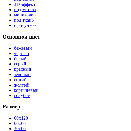
3D эффект
под металл
моноколор
под ткань
с рисунком
Основной цвет
бежевый
черный
белый
серый
красный
зеленый
синий
желтый
коричневый
голубой
Размер
60x120
60x60
30x60