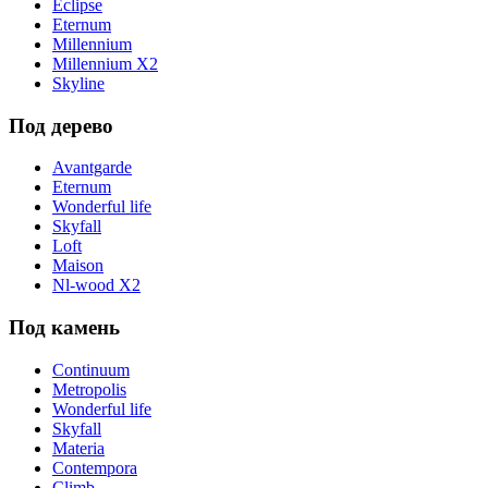
Eclipse
Eternum
Millennium
Millennium X2
Skyline
Под дерево
Avantgarde
Eternum
Wonderful life
Skyfall
Loft
Maison
Nl-wood X2
Под камень
Continuum
Metropolis
Wonderful life
Skyfall
Materia
Contempora
Climb