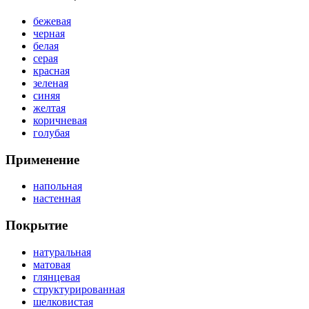
бежевая
черная
белая
серая
красная
зеленая
синяя
желтая
коричневая
голубая
Применение
напольная
настенная
Покрытие
натуральная
матовая
глянцевая
структурированная
шелковистая