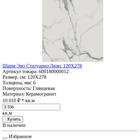
Шарм Эво Статуарио Люкс 120Х278
Артикул товара
: 600180000012
Размер, см
: 120Х278
Толщина, мм
: 6
Поверхность
: Глянцевая
Материал
: Керамогранит
10 010 ₽
* кв.м
кв.м
Купить
В наличии
Избранное