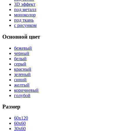
3D эффект
под металл
моноколор
под ткань
с рисунком
Основной цвет
бежевый
черный
белый
серый
красный
зеленый
синий
желтый
коричневый
голубой
Размер
60x120
60x60
30x60