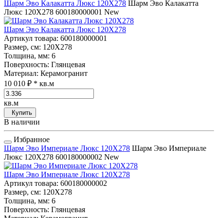
Шарм Эво Калакатта Люкс 120Х278
Шарм Эво Калакатта
Люкс 120Х278
600180000001
New
Шарм Эво Калакатта Люкс 120Х278
Артикул товара
: 600180000001
Размер, см
: 120Х278
Толщина, мм
: 6
Поверхность
: Глянцевая
Материал
: Керамогранит
10 010 ₽
* кв.м
кв.м
Купить
В наличии
Избранное
Шарм Эво Империале Люкс 120Х278
Шарм Эво Империале
Люкс 120Х278
600180000002
New
Шарм Эво Империале Люкс 120Х278
Артикул товара
: 600180000002
Размер, см
: 120Х278
Толщина, мм
: 6
Поверхность
: Глянцевая