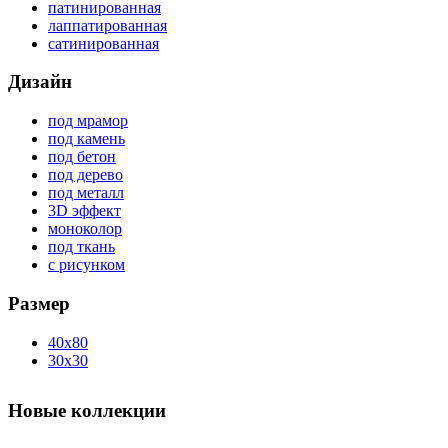
патинированная
лаппатированная
сатинированная
Дизайн
под мрамор
под камень
под бетон
под дерево
под металл
3D эффект
моноколор
под ткань
с рисунком
Размер
40x80
30x30
Новые коллекции