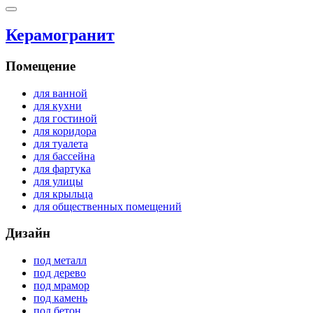
Керамогранит
Помещение
для ванной
для кухни
для гостиной
для коридора
для туалета
для бассейна
для фартука
для улицы
для крыльца
для общественных помещений
Дизайн
под металл
под дерево
под мрамор
под камень
под бетон