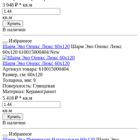
3 948 ₽
* кв.м
кв.м
Купить
В наличии
Избранное
Шарм Эво Оникс Люкс 60x120
Шарм Эво Оникс Люкс
60x120
610015000404
New
Шарм Эво Оникс Люкс 60x120
Артикул товара
: 610015000404
Размер, см
: 60x120
Толщина, мм
: 9
Поверхность
: Глянцевая
Материал
: Керамогранит
5 418 ₽
* кв.м
кв.м
Купить
В наличии
Избранное
Шарм Эво Империале Натуральная 60x120
Шарм Эво