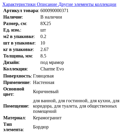
Характеристики
Описание
Другие элементы коллекции
Артикул товара
:
600090000371
Наличие
:
В наличии
Размер, см
:
8Х25
Ед. изм.
:
шт
м2 в упаковке
:
0.2
шт в упаковке
:
10
кг в упаковке
:
2.67
Толщина, мм
:
8.5
Дизайн
:
под мрамор
Коллекция
:
Charme Evo
Поверхность
:
Глянцевая
Применение
:
Настенная
Основной
Коричневый
цвет
:
для ванной, для гостинной, для кухни, для
Помещение
:
коридора, для туалета, для общественных
помещений
Материал
:
Керамогранит
Тип
Бордюр
элемента
: