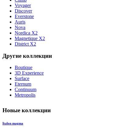
Voyager
Discover
Everstone
Auris
Nova
Nordica X2
Magnetique X2
District X2
Другие коллекции
Boutique
3D Experience
Surface
Eternum
Continuum
Metropolis
Новые коллекции
Italon magma