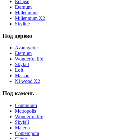
Eclipse
Eternum
Millennium
Millennium X2
Skyline
Под дерево
Avantgarde
Eternum
Wonderful life
Skyfall
Loft
Maison
Nl-wood X2
Под камень
Continuum
Metropolis
Wonderful life
Skyfall
Materia
Contempora
Climb