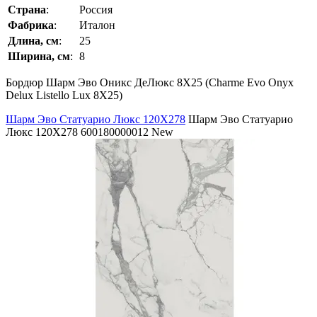
Страна
:
Россия
Фабрика
:
Италон
Длина, см
:
25
Ширина, см
:
8
Бордюр Шарм Эво Оникс ДеЛюкс 8Х25 (Charme Evo Onyx
Delux Listello Lux 8Х25)
Шарм Эво Статуарио Люкс 120Х278
Шарм Эво Статуарио
Люкс 120Х278
600180000012
New