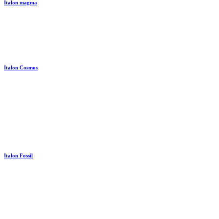
Italon magma
Italon Cosmos
Italon Fossil