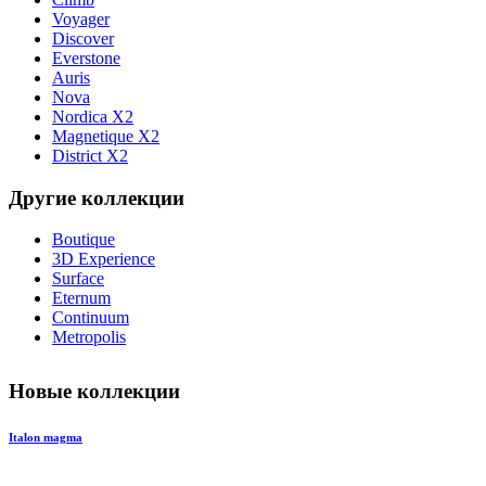
Voyager
Discover
Everstone
Auris
Nova
Nordica X2
Magnetique X2
District X2
Другие коллекции
Boutique
3D Experience
Surface
Eternum
Continuum
Metropolis
Новые коллекции
Italon magma