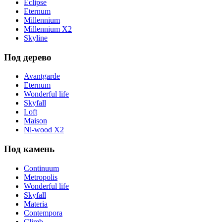
Eclipse
Eternum
Millennium
Millennium X2
Skyline
Под дерево
Avantgarde
Eternum
Wonderful life
Skyfall
Loft
Maison
Nl-wood X2
Под камень
Continuum
Metropolis
Wonderful life
Skyfall
Materia
Contempora
Climb