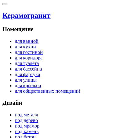
Керамогранит
Помещение
для ванной
для кухни
для гостиной
для коридора
для туалета
для бассейна
для фартука
для улицы
для крыльца
для общественных помещений
Дизайн
под металл
под дерево
под мрамор
под камень
под бетон