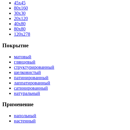
45x45
80x160
30x30
20x120
40x80
80x80
120x278
Покрытие
матовый
глянцевый
структурированный
шелковистый
патинированный
лаппатированный
сатинированный
натуральный
Применение
напольный
настенный