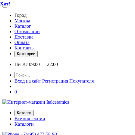
Хит!
Хит!
Хит!
Хит!
Хит!
Город
Москва
Каталог
О компании
Доставка
Оплата
Контакты
Категории
Пн-Вс 09:00 — 22:00
Вход на сайт
Регистрация Покупателя
0
Каталог
Все коллекции
Каталоги
+7(495) 477-58-93