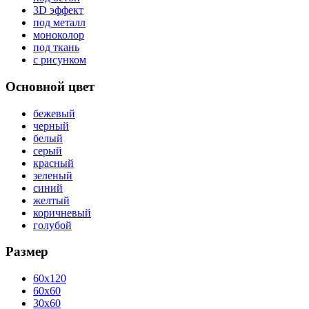
3D эффект
под металл
моноколор
под ткань
с рисунком
Основной цвет
бежевый
черный
белый
серый
красный
зеленый
синий
желтый
коричневый
голубой
Размер
60x120
60x60
30x60