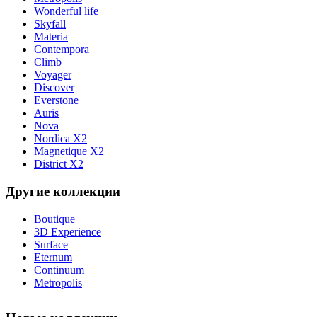
Wonderful life
Skyfall
Materia
Contempora
Climb
Voyager
Discover
Everstone
Auris
Nova
Nordica X2
Magnetique X2
District X2
Другие коллекции
Boutique
3D Experience
Surface
Eternum
Continuum
Metropolis