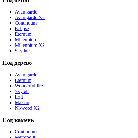
Под бетон
Avantgarde
Avantgarde X2
Continuum
Eclipse
Eternum
Millennium
Millennium X2
Skyline
Под дерево
Avantgarde
Eternum
Wonderful life
Skyfall
Loft
Maison
Nl-wood X2
Под камень
Continuum
Metropolis