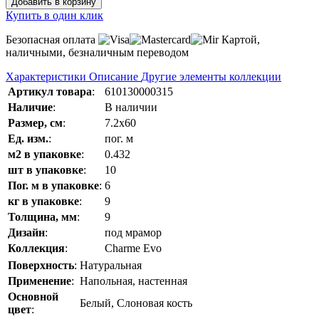
Добавить в корзину
Купить в один клик
Безопасная оплата
Картой,
наличными, безналичным переводом
Характеристики
Описание
Другие элементы коллекции
Артикул товара
:
610130000315
Наличие
:
В наличии
Размер, см
:
7.2x60
Ед. изм.
:
пог. м
м2 в упаковке
:
0.432
шт в упаковке
:
10
Пог. м в упаковке
:
6
кг в упаковке
:
9
Толщина, мм
:
9
Дизайн
:
под мрамор
Коллекция
:
Charme Evo
Поверхность
:
Натуральная
Применение
:
Напольная, настенная
Основной
Белый, Слоновая кость
цвет
: