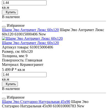
кв.м
Купить
В наличии
Избранное
Шарм Эво Антрачит Люкс 60x120
Шарм Эво Антрачит Люкс
60x120
610015000406
New
Шарм Эво Антрачит Люкс 60x120
Артикул товара
: 610015000406
Размер, см
: 60x120
Толщина, мм
: 9
Поверхность
: Глянцевая
Материал
: Керамогранит
5 499 ₽
* кв.м
кв.м
Купить
В наличии
Избранное
Шарм Эво Статуарио Натуральная 45x90
Шарм Эво
Статуарио Натуральная 45x90
610010000783
New