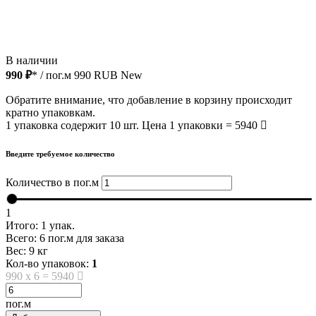
В наличии
990 ₽
* / пог.м
990
RUB
New
Обратите внимание, что добавление в корзину происходит
кратно упаковкам.
1 упаковка содержит 10 шт. Цена 1 упаковки = 5940
Введите требуемое количество
Количество в пог.м
1
Итого:
1
упак.
Всего:
6
пог.м для заказа
Вес:
9
кг
Кол-во упаковок:
1
990
x
6
=
5940
пог.м