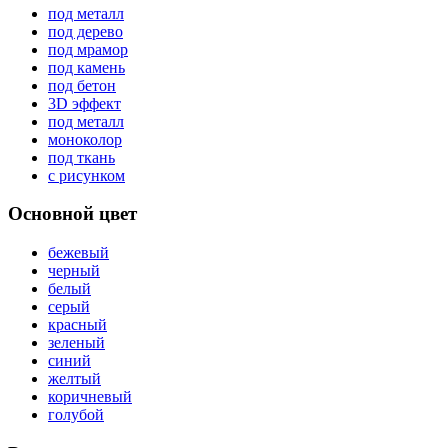
под металл
под дерево
под мрамор
под камень
под бетон
3D эффект
под металл
моноколор
под ткань
с рисунком
Основной цвет
бежевый
черный
белый
серый
красный
зеленый
синий
желтый
коричневый
голубой