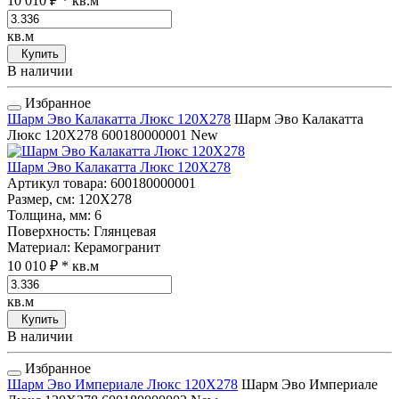
10 010 ₽
* кв.м
кв.м
Купить
В наличии
Избранное
Шарм Эво Калакатта Люкс 120Х278
Шарм Эво Калакатта
Люкс 120Х278
600180000001
New
Шарм Эво Калакатта Люкс 120Х278
Артикул товара
: 600180000001
Размер, см
: 120Х278
Толщина, мм
: 6
Поверхность
: Глянцевая
Материал
: Керамогранит
10 010 ₽
* кв.м
кв.м
Купить
В наличии
Избранное
Шарм Эво Империале Люкс 120Х278
Шарм Эво Империале