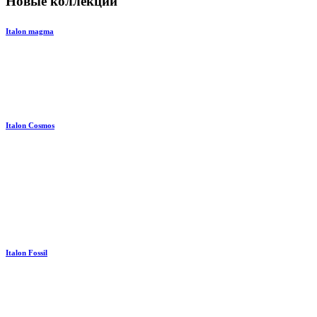
Новые коллекции
Italon magma
Italon Cosmos
Italon Fossil