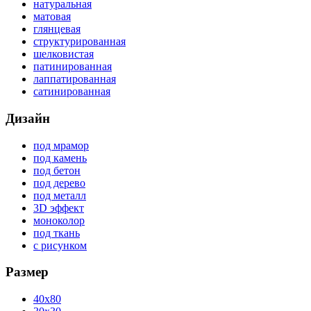
натуральная
матовая
глянцевая
структурированная
шелковистая
патинированная
лаппатированная
сатинированная
Дизайн
под мрамор
под камень
под бетон
под дерево
под металл
3D эффект
моноколор
под ткань
с рисунком
Размер
40x80