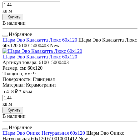
кв.м
Купить
В наличии
Избранное
Шарм Эво Калакатта Люкс 60x120
Шарм Эво Калакатта Люкс
60x120
610015000403
New
Шарм Эво Калакатта Люкс 60x120
Артикул товара
: 610015000403
Размер, см
: 60x120
Толщина, мм
: 9
Поверхность
: Глянцевая
Материал
: Керамогранит
5 418 ₽
* кв.м
кв.м
Купить
В наличии
Избранное
Шарм Эво Оникс Натуральная 60x120
Шарм Эво Оникс
Натуральная 60x120
610010001412
New