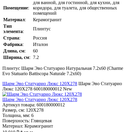
для ванной, для гостинной, для кухни, для
Помещение
:
коридора, для туалета, для общественных
помещений
Материал
:
Керамогранит
Тип
Плинтус
элемента
:
Страна
:
Россия
Фабрика
:
Италон
Длина, см
:
60
Ширина, см
:
7.2
Плинтус Шарм Эво Статуарио Натуральная 7.2x60 (Charme
Evo Statuario Battiscopa Naturale 7.2x60)
Шарм Эво Статуарио Люкс 120Х278
Шарм Эво Статуарио
Люкс 120Х278
600180000012
New
Шарм Эво Статуарио Люкс 120Х278
Артикул товара
: 600180000012
Размер, см
: 120Х278
Толщина, мм
: 6
Поверхность
: Глянцевая
Материал
: Керамогранит